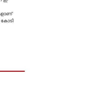
കളാണ്
2 കോടി