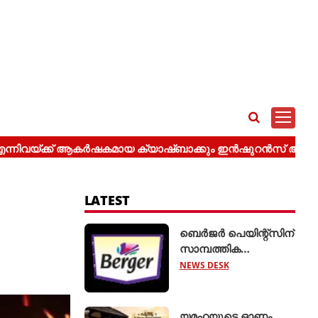
LATEST
ബെർജർ പെയിന്റ്സിന്
സാമ്പത്തിക
വർഷത്തിന്റെ ആദ്യ
NEWS DESK
പാദത്തിൽ ശക്തമായ
വളർച്ച
യമഹയുടെ ഓണം