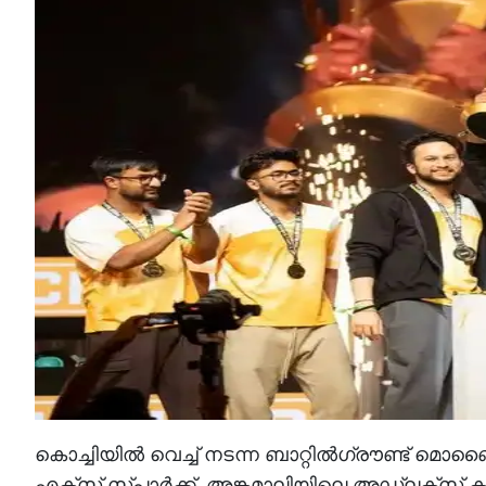
കൊച്ചിയിൽ വെച്ച് നടന്ന ബാറ്റിൽഗ്രൗണ്ട് മ
എക്സ് സ്പാർക്ക്. അങ്കമാലിയിലെ അഡ്‌ലക്സ്