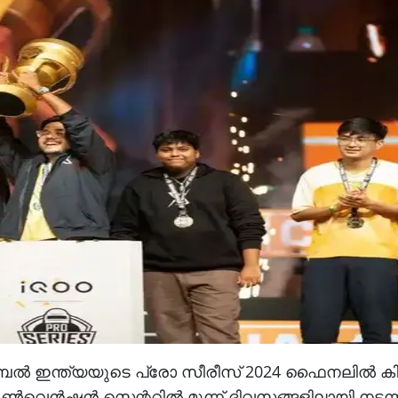
ൊബൈൽ ഇന്ത്യയുടെ പ്രോ സീരീസ് 2024 ഫൈനലിൽ കിര
 കൺവെൻഷൻ സെന്ററിൽ മൂന്ന് ദിവസങ്ങളിലായി നടന്