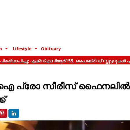
h
Lifestyle
Obituary
എംഐ പ്രോ സീരീസ് ഫൈനലിൽ
ക്