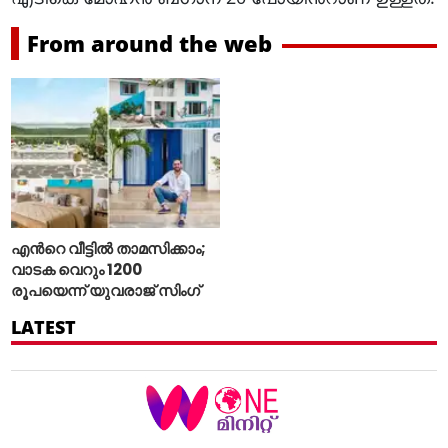
From around the web
എന്‍റെ വീട്ടില്‍ താമസിക്കാം;
വാടക വെറും 1200
രൂപയെന്ന് യുവരാജ് സിംഗ്
LATEST