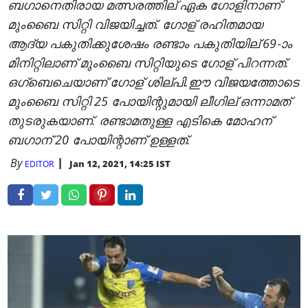
ബഗാനെതിരായ മത്സരത്തില് ഏക ഗോളിനാണ്
മുംബൈ സിറ്റി വിജയിച്ചത്. ഗോള് രഹിതമായ
ആദ്യ പകുതിക്കുശേഷം രണ്ടാം പകുതിയില് 69-ാം
മിനിറ്റിലാണ് മുംബൈ സിറ്റിയുടെ ഗോള് പിറന്നത്.
ഒഗ്ബെചെയാണ് ഗോള് ശില്പി.ഈ വിജയത്തോടെ
മുംബൈ സിറ്റി 25 പോയിന്റുമായി ലീഗില് ഒന്നാമത്
തുടരുകയാണ്. രണ്ടാമതുള്ള എടികെ മോഹന്
ബഗാന് 20 പോയിന്റാണ് ഉള്ളത്.
By
Jan 12, 2021, 14:25 IST
EDITOR