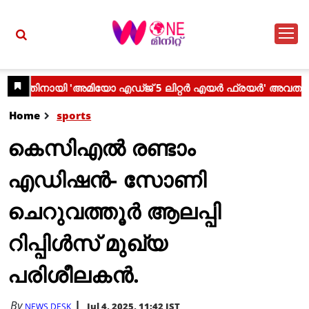
Home
sports
കെസിഎല്‍ രണ്ടാം
എഡിഷന്‍- സോണി
ചെറുവത്തൂര്‍ ആലപ്പി
റിപ്പിള്‍സ് മുഖ്യ
പരിശീലകന്‍.
By
Jul 4, 2025, 11:42 IST
NEWS DESK