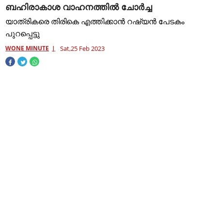
ബ​ഹി​രാ​കാ​ശ വാ​ഹ​ന​ത്തി​ൽ ചോ​ർ​ച്ച
യാത്രികരെ തിരികെ എത്തിക്കാൻ റഷ്യൻ പേടകം
പുറപ്പെട്ടു
WONE MINUTE
Sat,25 Feb 2023