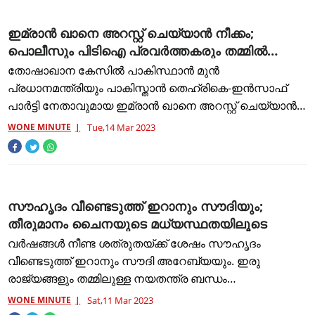
ഇമ്രാന്‍ ഖാനെ അറസ്റ്റ് ചെയ്യാൻ നീക്കം;
പൊലീസും പിടിഐ പ്രവർത്തകരും തമ്മിൽ
സംഘർഷം
തോഷാഖാന കേസിൽ പാകിസ്ഥാൻ മുൻ
പ്രധാനമന്ത്രിയും പാകിസ്താൻ തെഹ്‌രികെ-ഇൻസാഫ്
പാർട്ടി നേതാവുമായ ഇമ്രാൻ ഖാനെ അറസ്റ്റ് ചെയ്യാൻ
ഒരുങ്ങി ഇസ്ലാമാബാദ് പോലീസ്. ഇമ്രാൻ ഖാന്‍റെ
WONE MINUTE
Tue,14 Mar 2023
ലാഹോറിലെ വസതിക്ക് സമീപം ഇസ്ലാമാബാദ് പ
സൗഹൃദം വീണ്ടെടുത്ത്‍ ഇറാനും സൗദിയും;
തീരുമാനം ചൈനയുടെ മധ്യസ്ഥതയിലൂടെ
വർഷങ്ങൾ നീണ്ട ശത്രുതയ്ക്ക് ശേഷം സൗഹൃദം
വീണ്ടെടുത്ത്‍ ഇറാനും സൗദി അറേബ്യയും. ഇരു
രാജ്യങ്ങളും തമ്മിലുള്ള നയതന്ത്ര ബന്ധം
പുനഃസ്ഥാപിക്കാൻ ധാരണയായതായാണ് റിപ്പോർട്ട്. ഏഴ്
WONE MINUTE
Sat,11 Mar 2023
വർഷത്തിന് ശേഷം, ചൈനയുടെ മധ്യസ്ഥതയി