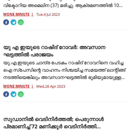
വിക്ടോറിയ അമെലിന (37) മരിച്ചു. ആക്രമണത്തിൽ 10
പേർ അന്നുതന്നെ കൊല്ലപ്പെട്ടു. 61 പേർക്കു പരുക്കേറ്റു.
WONE MINUTE
Tue,4 Jul 2023
ആക്രമണത്തിന് റഷ്യയെ സഹായിച
യു എ ഇയുടെ റാഷിദ് റോവര്‍: അവസാന
ഘട്ടത്തില്‍ പരാജയം
യു.എ.ഇയുടെ ചാന്ദ്ര പേടകം റാഷിദ് റോവറിനെ വഹിച്ച
ഐ സ്‌പേസിന്റെ വാഹനം നിശ്ചയിച്ച സമയത്ത് ലാന്റിങ്ങ്
നടത്തിയെങ്കിലും അവസാനഘട്ടത്തില്‍ ഭൂമിയുമായുള്ള
ബന്ധം നിലച്ചു. യു.എ.ഇയുടെ ചാന്ദ്ര പര്യവേഷണ
WONE MINUTE
Wed,26 Apr 2023
റോവര്‍ ‘റാശി
സുഡാനിൽ വെടിനിർത്തൽ; പെരുന്നാൾ
പ്രമാണിച്ച് 72 മണിക്കൂർ വെടിനിർത്തി