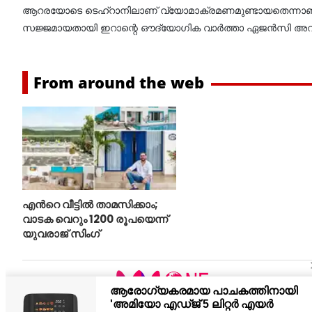
ആറരയോടെ ടെഹ്റാനിലാണ് വ്യോമാക്രമണമുണ്ടായതെന്നാണ് വ
സജ്ജമായതായി ഇറാന്റെ ഔദ്യോഗിക വാര്‍ത്താ ഏജന്‍സി അറിയ
From around the web
എന്‍റെ വീട്ടില്‍ താമസിക്കാം;
വാടക വെറും 1200 രൂപയെന്ന്
യുവരാജ് സിംഗ്