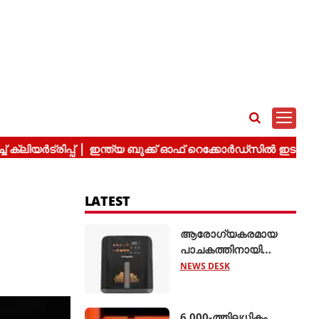
LATEST
ആരോഗ്യകരമായ
പാചകത്തിനായി
'അമിയോ എഡ്ജ് 5
NEWS DESK
ലിറ്റർ എയർ ഫ്രയർ'
അവതരിപ്പിച്ച്
ക്രോംപ്റ്റൺ
6,000-ത്തിലധികം