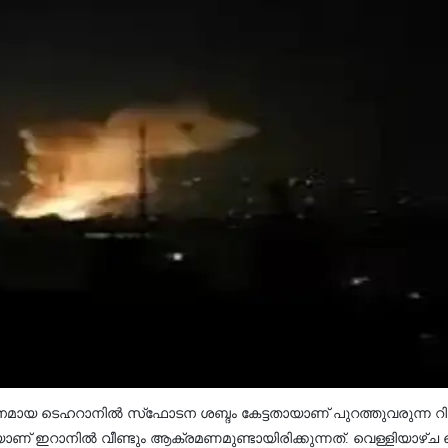
മായ ടെഹറാനില്‍ സ്‌ഫോടന ശബ്ദം കേട്ടതായാണ് പുറത്തുവരുന്ന റിപ്പോര
ാണ് ഇറാനില്‍ വീണ്ടും ആക്രമണമുണ്ടായിരിക്കുന്നത്. വെള്ളിയാഴ്